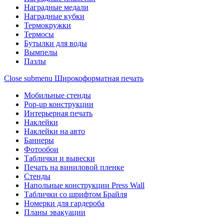
Наградные медали
Наградные кубки
Термокружки
Термосы
Бутылки для воды
Вымпелы
Пазлы
Close submenu
Широкоформатная печать
Мобильные стенды
Pop-up конструкции
Интерьерная печать
Наклейки
Наклейки на авто
Баннеры
Фотообои
Таблички и вывески
Печать на виниловой пленке
Стенды
Напольные конструкции Press Wall
Таблички со шрифтом Брайля
Номерки для гардероба
Планы эвакуации