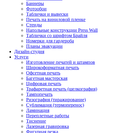
Баннеры
Фотообои
Таблички и вывески
Печать на виниловой пленке
Стенды
Напольные конструкции Press Wall
Таблички со шрифтом Брайля
Номерки для гардероба
Планы эвакуации
Дизайн-студия
Услуги
Изготовление печатей и штампов
Широкоформатная печать
Офсетная печать
Багетная мастерская
Цифровая печать
Трафаретная печать (шелкография)
Тампопечать
Ризография (тиражирование)
Сублимация (термоперенос)
Ламинация
Переплетные работы
Тиснение
Лазерная гравировка
Фигурная резка