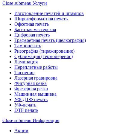
Close submenu
Услуги
Изготовление печатей и штампов
Широкоформатная печать
Офсетная печать
Багетная мастерская
Цифровая печать
Трафаретная печать (шелкография)
Тампопечать
Ризография (тиражирование)
Сублимация (термоперенос)
Ламинация
Переплетные работы
Тиснение
Лазерная гравировка
Фигурная резка
Фрезерная резка
Машинная вышивка
УФ-ДТФ печать
УФ-печать
DTF печать
Close submenu
Информация
Акции