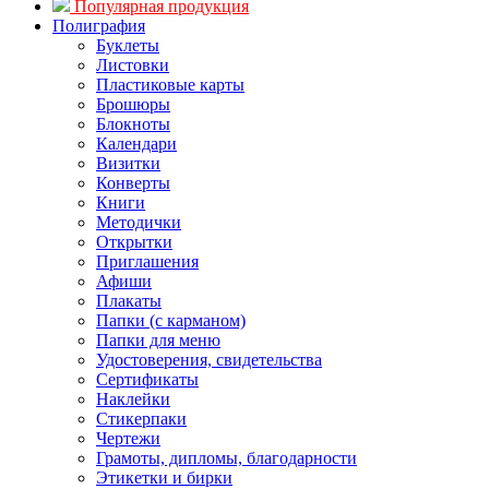
Популярная продукция
Полиграфия
Буклеты
Листовки
Пластиковые карты
Брошюры
Блокноты
Календари
Визитки
Конверты
Книги
Методички
Открытки
Приглашения
Афиши
Плакаты
Папки (с карманом)
Папки для меню
Удостоверения, свидетельства
Сертификаты
Наклейки
Стикерпаки
Чертежи
Грамоты, дипломы, благодарности
Этикетки и бирки