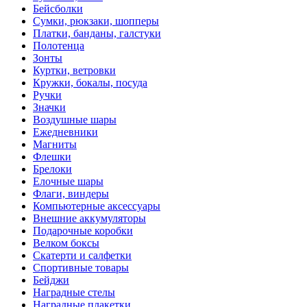
Бейсболки
Cумки, рюкзаки, шопперы
Платки, банданы, галстуки
Полотенца
Зонты
Куртки, ветровки
Кружки, бокалы, посуда
Ручки
Значки
Воздушные шары
Ежедневники
Магниты
Флешки
Брелоки
Елочные шары
Флаги, виндеры
Компьютерные аксессуары
Внешние аккумуляторы
Подарочные коробки
Велком боксы
Скатерти и салфетки
Спортивные товары
Бейджи
Наградные стелы
Наградные плакетки