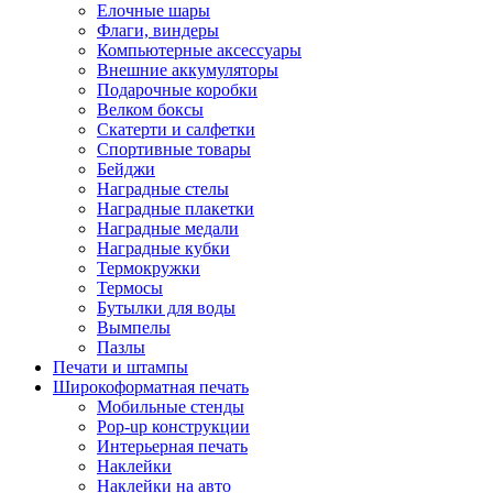
Елочные шары
Флаги, виндеры
Компьютерные аксессуары
Внешние аккумуляторы
Подарочные коробки
Велком боксы
Скатерти и салфетки
Спортивные товары
Бейджи
Наградные стелы
Наградные плакетки
Наградные медали
Наградные кубки
Термокружки
Термосы
Бутылки для воды
Вымпелы
Пазлы
Печати и штампы
Широкоформатная печать
Мобильные стенды
Pop-up конструкции
Интерьерная печать
Наклейки
Наклейки на авто