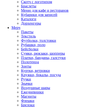
Скотч с логотипом
Браслеты
Меню для кафе и ресторанов
Кубарики для записей
Каталоги
Дорхенгеры
Мерч
Пакеты
Текстиль
Футболки, толстовки
Рубашки, поло
Бейсболки
Cумки, рюкзаки, шопперы
Платки, банданы, галстуки
Полотенца
Зонты
Куртки, ветровки
Кружки, бокалы, посуда
Ручки
Значки
Воздушные шары
Ежедневники
Магниты
Флешки
Брелоки