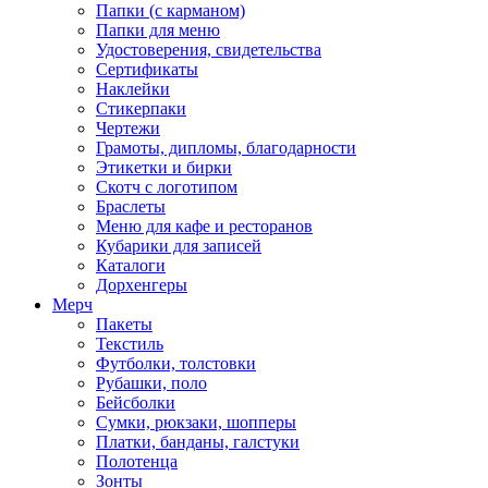
Папки (с карманом)
Папки для меню
Удостоверения, свидетельства
Сертификаты
Наклейки
Стикерпаки
Чертежи
Грамоты, дипломы, благодарности
Этикетки и бирки
Скотч с логотипом
Браслеты
Меню для кафе и ресторанов
Кубарики для записей
Каталоги
Дорхенгеры
Мерч
Пакеты
Текстиль
Футболки, толстовки
Рубашки, поло
Бейсболки
Cумки, рюкзаки, шопперы
Платки, банданы, галстуки
Полотенца
Зонты