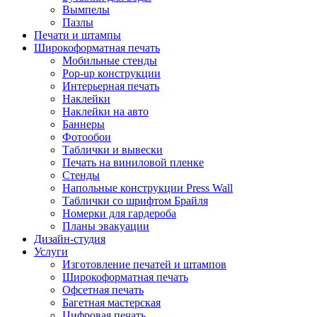
Вымпелы
Пазлы
Печати и штампы
Широкоформатная печать
Мобильные стенды
Pop-up конструкции
Интерьерная печать
Наклейки
Наклейки на авто
Баннеры
Фотообои
Таблички и вывески
Печать на виниловой пленке
Стенды
Напольные конструкции Press Wall
Таблички со шрифтом Брайля
Номерки для гардероба
Планы эвакуации
Дизайн-студия
Услуги
Изготовление печатей и штампов
Широкоформатная печать
Офсетная печать
Багетная мастерская
Цифровая печать