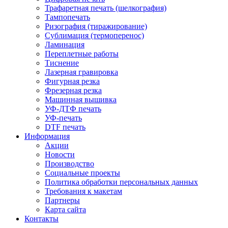
Трафаретная печать (шелкография)
Тампопечать
Ризография (тиражирование)
Сублимация (термоперенос)
Ламинация
Переплетные работы
Тиснение
Лазерная гравировка
Фигурная резка
Фрезерная резка
Машинная вышивка
УФ-ДТФ печать
УФ-печать
DTF печать
Информация
Акции
Новости
Производство
Социальные проекты
Политика обработки персональных данных
Требования к макетам
Партнеры
Карта сайта
Контакты