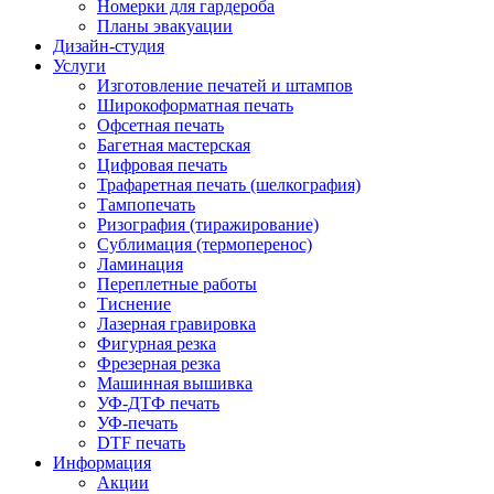
Номерки для гардероба
Планы эвакуации
Дизайн-студия
Услуги
Изготовление печатей и штампов
Широкоформатная печать
Офсетная печать
Багетная мастерская
Цифровая печать
Трафаретная печать (шелкография)
Тампопечать
Ризография (тиражирование)
Сублимация (термоперенос)
Ламинация
Переплетные работы
Тиснение
Лазерная гравировка
Фигурная резка
Фрезерная резка
Машинная вышивка
УФ-ДТФ печать
УФ-печать
DTF печать
Информация
Акции