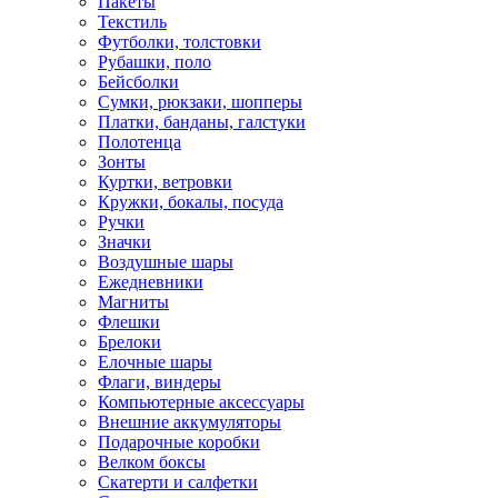
Пакеты
Текстиль
Футболки, толстовки
Рубашки, поло
Бейсболки
Cумки, рюкзаки, шопперы
Платки, банданы, галстуки
Полотенца
Зонты
Куртки, ветровки
Кружки, бокалы, посуда
Ручки
Значки
Воздушные шары
Ежедневники
Магниты
Флешки
Брелоки
Елочные шары
Флаги, виндеры
Компьютерные аксессуары
Внешние аккумуляторы
Подарочные коробки
Велком боксы
Скатерти и салфетки