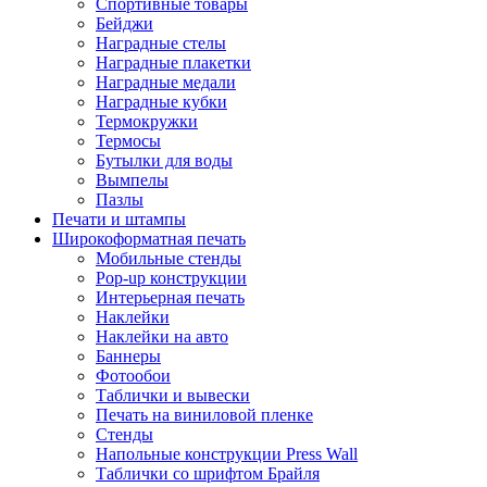
Спортивные товары
Бейджи
Наградные стелы
Наградные плакетки
Наградные медали
Наградные кубки
Термокружки
Термосы
Бутылки для воды
Вымпелы
Пазлы
Печати и штампы
Широкоформатная печать
Мобильные стенды
Pop-up конструкции
Интерьерная печать
Наклейки
Наклейки на авто
Баннеры
Фотообои
Таблички и вывески
Печать на виниловой пленке
Стенды
Напольные конструкции Press Wall
Таблички со шрифтом Брайля