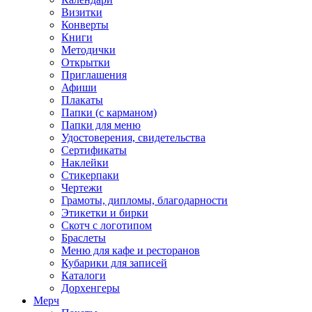
Визитки
Конверты
Книги
Методички
Открытки
Приглашения
Афиши
Плакаты
Папки (с карманом)
Папки для меню
Удостоверения, свидетельства
Сертификаты
Наклейки
Стикерпаки
Чертежи
Грамоты, дипломы, благодарности
Этикетки и бирки
Скотч с логотипом
Браслеты
Меню для кафе и ресторанов
Кубарики для записей
Каталоги
Дорхенгеры
Мерч