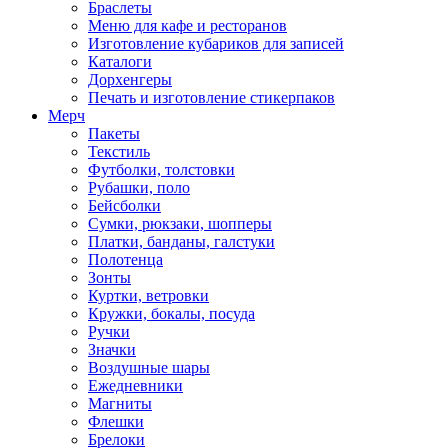
Браслеты
Меню для кафе и ресторанов
Изготовление кубариков для записей
Каталоги
Дорхенгеры
Печать и изготовление стикерпаков
Мерч
Пакеты
Текстиль
Футболки, толстовки
Рубашки, поло
Бейсболки
Cумки, рюкзаки, шопперы
Платки, банданы, галстуки
Полотенца
Зонты
Куртки, ветровки
Кружки, бокалы, посуда
Ручки
Значки
Воздушные шары
Ежедневники
Магниты
Флешки
Брелоки