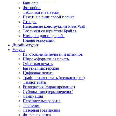
Баннеры
Фотообои
Таблички и вывески
Печать на виниловой пленке
Стенды
Напольные конструкции Press Wall
Таблички со шрифтом Брайля
Номерки для гардероба
Планы эвакуации
Дизайн-студия
Услуги
Изготовление печатей и штампов
Широкоформатная печать
Офсетная печать
Багетная мастерская
Цифровая печать
Трафаретная печать (шелкография)
Тампопечать
Ризография (тиражирование)
Сублимация (термоперенос)
Ламинация
Переплетные работы
Тиснение
Лазерная гравировка
Фигурная резка