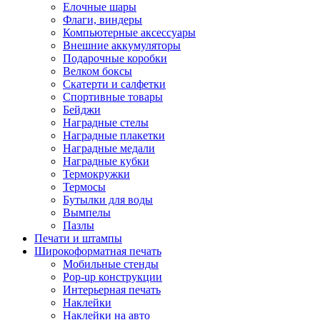
Елочные шары
Флаги, виндеры
Компьютерные аксессуары
Внешние аккумуляторы
Подарочные коробки
Велком боксы
Скатерти и салфетки
Спортивные товары
Бейджи
Наградные стелы
Наградные плакетки
Наградные медали
Наградные кубки
Термокружки
Термосы
Бутылки для воды
Вымпелы
Пазлы
Печати и штампы
Широкоформатная печать
Мобильные стенды
Pop-up конструкции
Интерьерная печать
Наклейки
Наклейки на авто