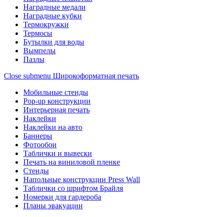
Наградные медали
Наградные кубки
Термокружки
Термосы
Бутылки для воды
Вымпелы
Пазлы
Close submenu
Широкоформатная печать
Мобильные стенды
Pop-up конструкции
Интерьерная печать
Наклейки
Наклейки на авто
Баннеры
Фотообои
Таблички и вывески
Печать на виниловой пленке
Стенды
Напольные конструкции Press Wall
Таблички со шрифтом Брайля
Номерки для гардероба
Планы эвакуации