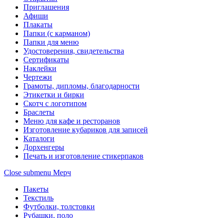
Приглашения
Афиши
Плакаты
Папки (с карманом)
Папки для меню
Удостоверения, свидетельства
Сертификаты
Наклейки
Чертежи
Грамоты, дипломы, благодарности
Этикетки и бирки
Скотч с логотипом
Браслеты
Меню для кафе и ресторанов
Изготовление кубариков для записей
Каталоги
Дорхенгеры
Печать и изготовление стикерпаков
Close submenu
Мерч
Пакеты
Текстиль
Футболки, толстовки
Рубашки, поло