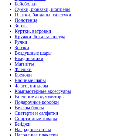
Бейсболки
Cумки, рюкзаки, шопперы
Платки, банданы, галстуки
Полотенца
Зонты
Куртки, ветровки
Кружки, бокалы, посуда
Ручки
Значки
Воздушные шары
Ежедневники
Магниты
Флешки
Брелоки
Елочные шары
Флаги, виндеры
Компьютерные аксессуары
Внешние аккумуляторы
Подарочные коробки
Велком боксы
Скатерти и салфетки
Спортивные товары
Бейджи
Наградные стелы
Наградные плакетки