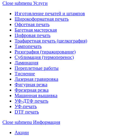
Close submenu
Услуги
Изготовление печатей и штампов
Широкоформатная печать
Офсетная печать
Багетная мастерская
Цифровая печать
Трафаретная печать (шелкография)
Тампопечать
Ризография (тиражирование)
Сублимация (термоперенос)
Ламинация
Переплетные работы
Тиснение
Лазерная гравировка
Фигурная резка
Фрезерная резка
Машинная вышивка
УФ-ДТФ печать
УФ-печать
DTF печать
Close submenu
Информация
Акции