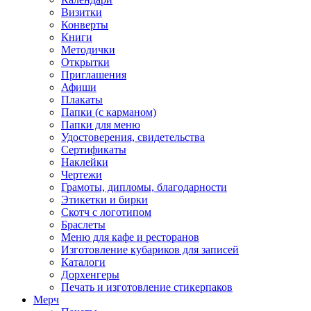
Визитки
Конверты
Книги
Методички
Открытки
Приглашения
Афиши
Плакаты
Папки (с карманом)
Папки для меню
Удостоверения, свидетельства
Сертификаты
Наклейки
Чертежи
Грамоты, дипломы, благодарности
Этикетки и бирки
Скотч с логотипом
Браслеты
Меню для кафе и ресторанов
Изготовление кубариков для записей
Каталоги
Дорхенгеры
Печать и изготовление стикерпаков
Мерч