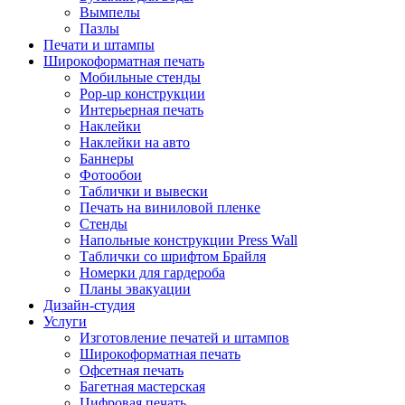
Вымпелы
Пазлы
Печати и штампы
Широкоформатная печать
Мобильные стенды
Pop-up конструкции
Интерьерная печать
Наклейки
Наклейки на авто
Баннеры
Фотообои
Таблички и вывески
Печать на виниловой пленке
Стенды
Напольные конструкции Press Wall
Таблички со шрифтом Брайля
Номерки для гардероба
Планы эвакуации
Дизайн-студия
Услуги
Изготовление печатей и штампов
Широкоформатная печать
Офсетная печать
Багетная мастерская
Цифровая печать