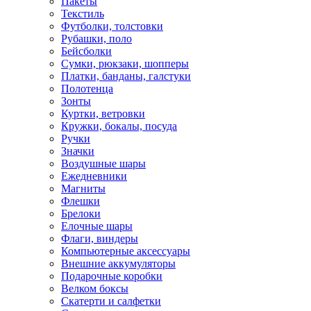
Пакеты
Текстиль
Футболки, толстовки
Рубашки, поло
Бейсболки
Cумки, рюкзаки, шопперы
Платки, банданы, галстуки
Полотенца
Зонты
Куртки, ветровки
Кружки, бокалы, посуда
Ручки
Значки
Воздушные шары
Ежедневники
Магниты
Флешки
Брелоки
Елочные шары
Флаги, виндеры
Компьютерные аксессуары
Внешние аккумуляторы
Подарочные коробки
Велком боксы
Скатерти и салфетки