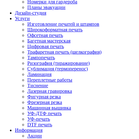
Номерки для гардероба
Планы эвакуации
Дизайн-студия
Услуги
Изготовление печатей и штампов
Широкоформатная печать
Офсетная печать
Багетная мастерская
Цифровая печать
Трафаретная печать (шелкография)
Тампопечать
Ризография (тиражирование)
Сублимация (термоперенос)
Ламинация
Переплетные работы
Тиснение
Лазерная гравировка
Фигурная резка
Фрезерная резка
Машинная вышивка
УФ-ДТФ печать
УФ-печать
DTF печать
Информация
Акции