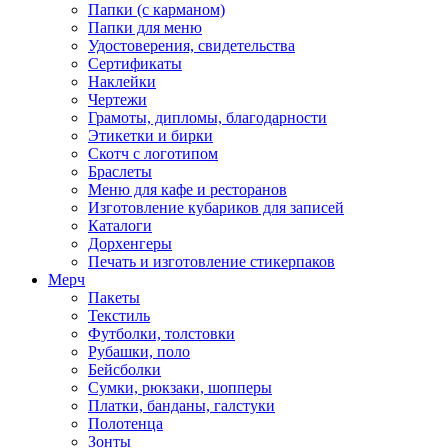
Папки (с карманом)
Папки для меню
Удостоверения, свидетельства
Сертификаты
Наклейки
Чертежи
Грамоты, дипломы, благодарности
Этикетки и бирки
Скотч с логотипом
Браслеты
Меню для кафе и ресторанов
Изготовление кубариков для записей
Каталоги
Дорхенгеры
Печать и изготовление стикерпаков
Мерч
Пакеты
Текстиль
Футболки, толстовки
Рубашки, поло
Бейсболки
Cумки, рюкзаки, шопперы
Платки, банданы, галстуки
Полотенца
Зонты