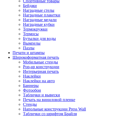
Спортивные товары
Бейджи
Наградные стелы
Наградные плакетки
Наградные медали
Наградные кубки
Термокружки
Термосы
Бутылки для воды
Вымпелы
Пазлы
Печати и штампы
Широкоформатная печать
Мобильные стенды
Pop-up конструкции
Интерьерная печать
Наклейки
Наклейки на авто
Баннеры
Фотообои
Таблички и вывески
Печать на виниловой пленке
Стенды
Напольные конструкции Press Wall
Таблички со шрифтом Брайля