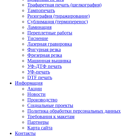
Трафаретная печать (шелкография)
Тампопечать
Ризография (тиражирование)
Сублимация (термоперенос)
Ламинация
Переплетные работы
Тиснение
Лазерная гравировка
Фигурная резка
Фрезерная резка
Машинная вышивка
УФ-ДТФ печать
УФ-печать
DTF печать
Информация
Акции
Новости
Производство
Социальные проекты
Политика обработки персональных данных
Требования к макетам
Партнеры
Карта сайта
Контакты