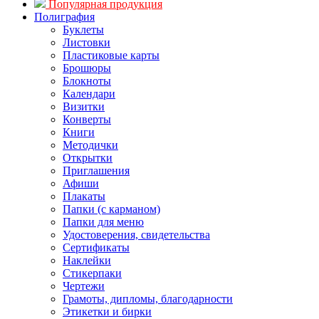
Популярная продукция
Полиграфия
Буклеты
Листовки
Пластиковые карты
Брошюры
Блокноты
Календари
Визитки
Конверты
Книги
Методички
Открытки
Приглашения
Афиши
Плакаты
Папки (с карманом)
Папки для меню
Удостоверения, свидетельства
Сертификаты
Наклейки
Стикерпаки
Чертежи
Грамоты, дипломы, благодарности
Этикетки и бирки