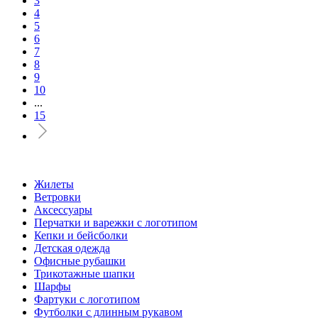
3
4
5
6
7
8
9
10
...
15
Жилеты
Ветровки
Аксессуары
Перчатки и варежки с логотипом
Кепки и бейсболки
Детская одежда
Офисные рубашки
Трикотажные шапки
Шарфы
Фартуки с логотипом
Футболки с длинным рукавом