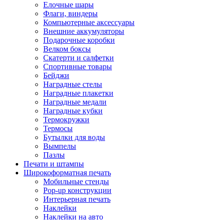
Елочные шары
Флаги, виндеры
Компьютерные аксессуары
Внешние аккумуляторы
Подарочные коробки
Велком боксы
Скатерти и салфетки
Спортивные товары
Бейджи
Наградные стелы
Наградные плакетки
Наградные медали
Наградные кубки
Термокружки
Термосы
Бутылки для воды
Вымпелы
Пазлы
Печати и штампы
Широкоформатная печать
Мобильные стенды
Pop-up конструкции
Интерьерная печать
Наклейки
Наклейки на авто