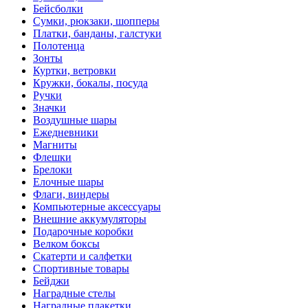
Бейсболки
Cумки, рюкзаки, шопперы
Платки, банданы, галстуки
Полотенца
Зонты
Куртки, ветровки
Кружки, бокалы, посуда
Ручки
Значки
Воздушные шары
Ежедневники
Магниты
Флешки
Брелоки
Елочные шары
Флаги, виндеры
Компьютерные аксессуары
Внешние аккумуляторы
Подарочные коробки
Велком боксы
Скатерти и салфетки
Спортивные товары
Бейджи
Наградные стелы
Наградные плакетки