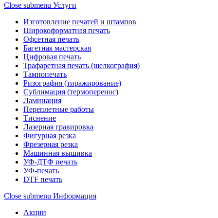
Close submenu
Услуги
Изготовление печатей и штампов
Широкоформатная печать
Офсетная печать
Багетная мастерская
Цифровая печать
Трафаретная печать (шелкография)
Тампопечать
Ризография (тиражирование)
Сублимация (термоперенос)
Ламинация
Переплетные работы
Тиснение
Лазерная гравировка
Фигурная резка
Фрезерная резка
Машинная вышивка
УФ-ДТФ печать
УФ-печать
DTF печать
Close submenu
Информация
Акции