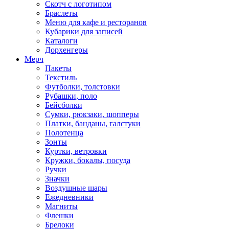
Скотч с логотипом
Браслеты
Меню для кафе и ресторанов
Кубарики для записей
Каталоги
Дорхенгеры
Мерч
Пакеты
Текстиль
Футболки, толстовки
Рубашки, поло
Бейсболки
Cумки, рюкзаки, шопперы
Платки, банданы, галстуки
Полотенца
Зонты
Куртки, ветровки
Кружки, бокалы, посуда
Ручки
Значки
Воздушные шары
Ежедневники
Магниты
Флешки
Брелоки