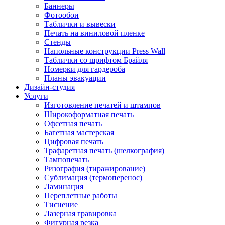
Баннеры
Фотообои
Таблички и вывески
Печать на виниловой пленке
Стенды
Напольные конструкции Press Wall
Таблички со шрифтом Брайля
Номерки для гардероба
Планы эвакуации
Дизайн-студия
Услуги
Изготовление печатей и штампов
Широкоформатная печать
Офсетная печать
Багетная мастерская
Цифровая печать
Трафаретная печать (шелкография)
Тампопечать
Ризография (тиражирование)
Сублимация (термоперенос)
Ламинация
Переплетные работы
Тиснение
Лазерная гравировка
Фигурная резка