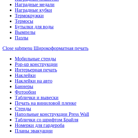
Наградные медали
Наградные кубки
Термокружки
Термосы
Бутылки для воды
Вымпелы
Пазлы
Close submenu
Широкоформатная печать
Мобильные стенды
Pop-up конструкции
Интерьерная печать
Наклейки
Наклейки на авто
Баннеры
Фотообои
Таблички и вывески
Печать на виниловой пленке
Стенды
Напольные конструкции Press Wall
Таблички со шрифтом Брайля
Номерки для гардероба
Планы эвакуации