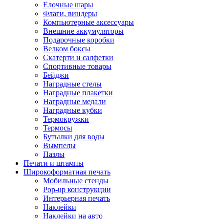
Елочные шары
Флаги, виндеры
Компьютерные аксессуары
Внешние аккумуляторы
Подарочные коробки
Велком боксы
Скатерти и салфетки
Спортивные товары
Бейджи
Наградные стелы
Наградные плакетки
Наградные медали
Наградные кубки
Термокружки
Термосы
Бутылки для воды
Вымпелы
Пазлы
Печати и штампы
Широкоформатная печать
Мобильные стенды
Pop-up конструкции
Интерьерная печать
Наклейки
Наклейки на авто