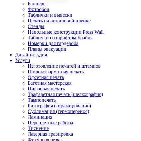
Баннеры
Фотообои
Таблички и вывески
Печать на виниловой пленке
Стенды
Напольные конструкции Press Wall
Таблички со шрифтом Брайля
Номерки для гардероба
Планы эвакуации
Дизайн-студия
Услуги
Изготовление печатей и штампов
Широкоформатная печать
Офсетная печать
Багетная мастерская
Цифровая печать
Трафаретная печать (шелкография)
Тампопечать
Ризография (тиражирование)
Сублимация (термоперенос)
Ламинация
Переплетные работы
Тиснение
Лазерная гравировка
Фигурная резка