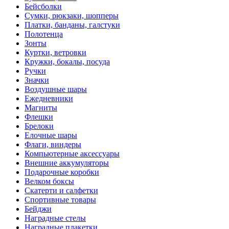
Бейсболки
Cумки, рюкзаки, шопперы
Платки, банданы, галстуки
Полотенца
Зонты
Куртки, ветровки
Кружки, бокалы, посуда
Ручки
Значки
Воздушные шары
Ежедневники
Магниты
Флешки
Брелоки
Елочные шары
Флаги, виндеры
Компьютерные аксессуары
Внешние аккумуляторы
Подарочные коробки
Велком боксы
Скатерти и салфетки
Спортивные товары
Бейджи
Наградные стелы
Наградные плакетки