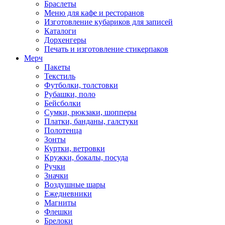
Браслеты
Меню для кафе и ресторанов
Изготовление кубариков для записей
Каталоги
Дорхенгеры
Печать и изготовление стикерпаков
Мерч
Пакеты
Текстиль
Футболки, толстовки
Рубашки, поло
Бейсболки
Cумки, рюкзаки, шопперы
Платки, банданы, галстуки
Полотенца
Зонты
Куртки, ветровки
Кружки, бокалы, посуда
Ручки
Значки
Воздушные шары
Ежедневники
Магниты
Флешки
Брелоки