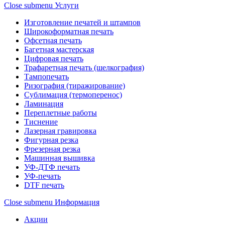
Close submenu
Услуги
Изготовление печатей и штампов
Широкоформатная печать
Офсетная печать
Багетная мастерская
Цифровая печать
Трафаретная печать (шелкография)
Тампопечать
Ризография (тиражирование)
Сублимация (термоперенос)
Ламинация
Переплетные работы
Тиснение
Лазерная гравировка
Фигурная резка
Фрезерная резка
Машинная вышивка
УФ-ДТФ печать
УФ-печать
DTF печать
Close submenu
Информация
Акции