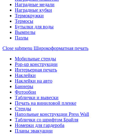
Наградные медали
Наградные кубки
Термокружки
Термосы
Бутылки для воды
Вымпелы
Пазлы
Close submenu
Широкоформатная печать
Мобильные стенды
Pop-up конструкции
Интерьерная печать
Наклейки
Наклейки на авто
Баннеры
Фотообои
Таблички и вывески
Печать на виниловой пленке
Стенды
Напольные конструкции Press Wall
Таблички со шрифтом Брайля
Номерки для гардероба
Планы эвакуации