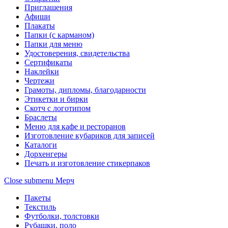
Приглашения
Афиши
Плакаты
Папки (с карманом)
Папки для меню
Удостоверения, свидетельства
Сертификаты
Наклейки
Чертежи
Грамоты, дипломы, благодарности
Этикетки и бирки
Скотч с логотипом
Браслеты
Меню для кафе и ресторанов
Изготовление кубариков для записей
Каталоги
Дорхенгеры
Печать и изготовление стикерпаков
Close submenu
Мерч
Пакеты
Текстиль
Футболки, толстовки
Рубашки, поло