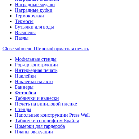
Наградные медали
Наградные кубки
Термокружки
Термосы
Бутылки для воды
Вымпелы
Пазлы
Close submenu
Широкоформатная печать
Мобильные стенды
Pop-up конструкции
Интерьерная печать
Наклейки
Наклейки на авто
Баннеры
Фотообои
Таблички и вывески
Печать на виниловой пленке
Стенды
Напольные конструкции Press Wall
Таблички со шрифтом Брайля
Номерки для гардероба
Планы эвакуации