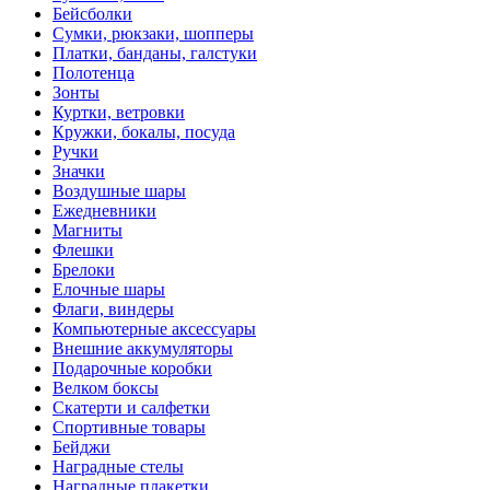
Бейсболки
Cумки, рюкзаки, шопперы
Платки, банданы, галстуки
Полотенца
Зонты
Куртки, ветровки
Кружки, бокалы, посуда
Ручки
Значки
Воздушные шары
Ежедневники
Магниты
Флешки
Брелоки
Елочные шары
Флаги, виндеры
Компьютерные аксессуары
Внешние аккумуляторы
Подарочные коробки
Велком боксы
Скатерти и салфетки
Спортивные товары
Бейджи
Наградные стелы
Наградные плакетки