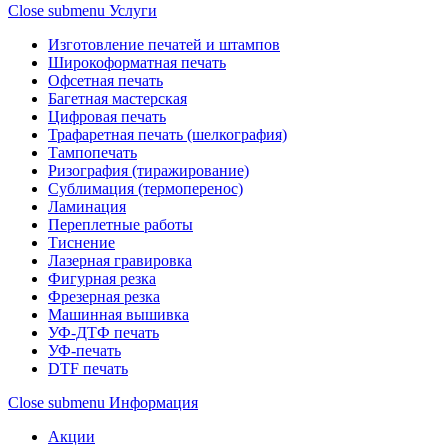
Close submenu
Услуги
Изготовление печатей и штампов
Широкоформатная печать
Офсетная печать
Багетная мастерская
Цифровая печать
Трафаретная печать (шелкография)
Тампопечать
Ризография (тиражирование)
Сублимация (термоперенос)
Ламинация
Переплетные работы
Тиснение
Лазерная гравировка
Фигурная резка
Фрезерная резка
Машинная вышивка
УФ-ДТФ печать
УФ-печать
DTF печать
Close submenu
Информация
Акции