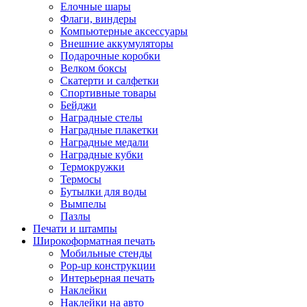
Елочные шары
Флаги, виндеры
Компьютерные аксессуары
Внешние аккумуляторы
Подарочные коробки
Велком боксы
Скатерти и салфетки
Спортивные товары
Бейджи
Наградные стелы
Наградные плакетки
Наградные медали
Наградные кубки
Термокружки
Термосы
Бутылки для воды
Вымпелы
Пазлы
Печати и штампы
Широкоформатная печать
Мобильные стенды
Pop-up конструкции
Интерьерная печать
Наклейки
Наклейки на авто