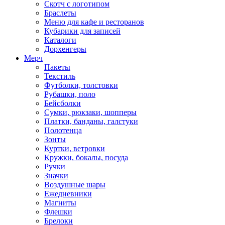
Скотч с логотипом
Браслеты
Меню для кафе и ресторанов
Кубарики для записей
Каталоги
Дорхенгеры
Мерч
Пакеты
Текстиль
Футболки, толстовки
Рубашки, поло
Бейсболки
Cумки, рюкзаки, шопперы
Платки, банданы, галстуки
Полотенца
Зонты
Куртки, ветровки
Кружки, бокалы, посуда
Ручки
Значки
Воздушные шары
Ежедневники
Магниты
Флешки
Брелоки