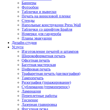
Баннеры
Фотообои
Таблички и вывески
Печать на виниловой пленке
Стенды
Напольные конструкции Press Wall
Таблички со шрифтом Брайля
Номерки для гардероба
Планы эвакуации
Дизайн-студия
Услуги
Изготовление печатей и штампов
Широкоформатная печать
Офсетная печать
Багетная мастерская
Цифровая печать
Трафаретная печать (шелкография)
Тампопечать
Ризография (тиражирование)
Сублимация (термоперенос)
Ламинация
Переплетные работы
Тиснение
Лазерная гравировка
Фигурная резка