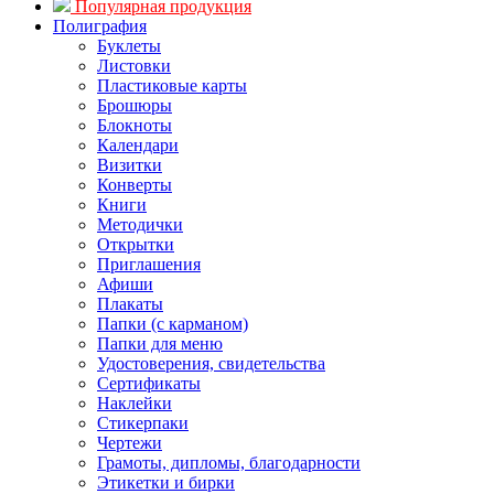
Популярная продукция
Полиграфия
Буклеты
Листовки
Пластиковые карты
Брошюры
Блокноты
Календари
Визитки
Конверты
Книги
Методички
Открытки
Приглашения
Афиши
Плакаты
Папки (с карманом)
Папки для меню
Удостоверения, свидетельства
Сертификаты
Наклейки
Стикерпаки
Чертежи
Грамоты, дипломы, благодарности
Этикетки и бирки