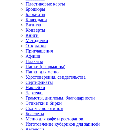
Пластиковые карты
Брошюры
Блокноты
Календари
Визитки
Конверты
Книги
Методички
Открытки
Приглашения
Афиши
Плакаты
Папки (с карманом)
Папки для меню
Удостоверения, свидетельства
Сертификаты
Наклейки
Чертежи
Грамоты, дипломы, благодарности
Этикетки и бирки
Скотч с логотипом
Браслеты
Меню для кафе и ресторанов
Изготовление кубариков для записей
Каталоги