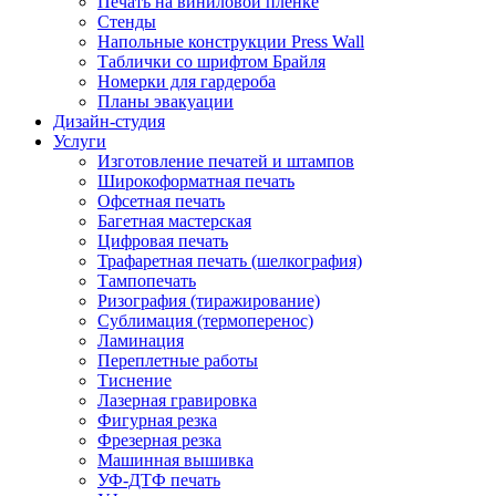
Печать на виниловой пленке
Стенды
Напольные конструкции Press Wall
Таблички со шрифтом Брайля
Номерки для гардероба
Планы эвакуации
Дизайн-студия
Услуги
Изготовление печатей и штампов
Широкоформатная печать
Офсетная печать
Багетная мастерская
Цифровая печать
Трафаретная печать (шелкография)
Тампопечать
Ризография (тиражирование)
Сублимация (термоперенос)
Ламинация
Переплетные работы
Тиснение
Лазерная гравировка
Фигурная резка
Фрезерная резка
Машинная вышивка
УФ-ДТФ печать