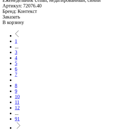
Еженедельник Urban, недатированный, синий
Артикул: 72076.40
Бренд: Контекст
Заказать
В корзину
1
...
3
4
5
6
7
8
9
10
11
12
...
91