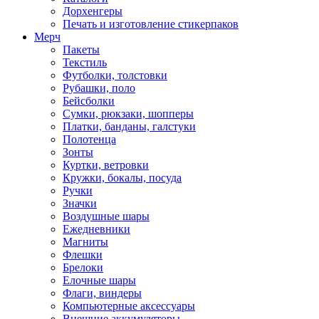
Дорхенгеры
Печать и изготовление стикерпаков
Мерч
Пакеты
Текстиль
Футболки, толстовки
Рубашки, поло
Бейсболки
Cумки, рюкзаки, шопперы
Платки, банданы, галстуки
Полотенца
Зонты
Куртки, ветровки
Кружки, бокалы, посуда
Ручки
Значки
Воздушные шары
Ежедневники
Магниты
Флешки
Брелоки
Елочные шары
Флаги, виндеры
Компьютерные аксессуары
Внешние аккумуляторы