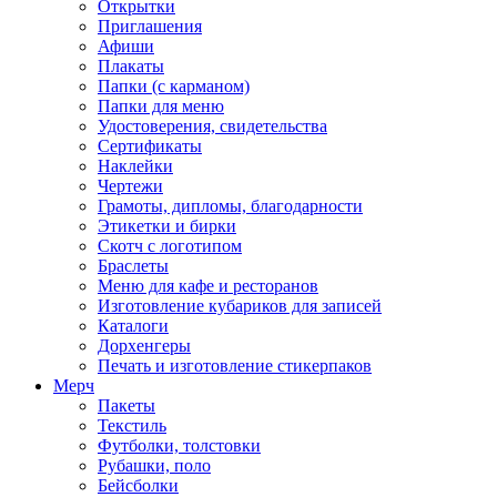
Открытки
Приглашения
Афиши
Плакаты
Папки (с карманом)
Папки для меню
Удостоверения, свидетельства
Сертификаты
Наклейки
Чертежи
Грамоты, дипломы, благодарности
Этикетки и бирки
Скотч с логотипом
Браслеты
Меню для кафе и ресторанов
Изготовление кубариков для записей
Каталоги
Дорхенгеры
Печать и изготовление стикерпаков
Мерч
Пакеты
Текстиль
Футболки, толстовки
Рубашки, поло
Бейсболки