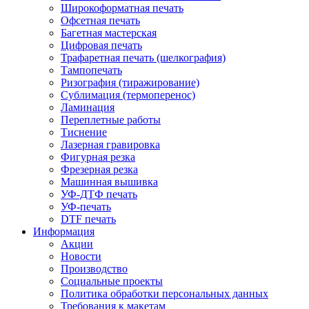
Широкоформатная печать
Офсетная печать
Багетная мастерская
Цифровая печать
Трафаретная печать (шелкография)
Тампопечать
Ризография (тиражирование)
Сублимация (термоперенос)
Ламинация
Переплетные работы
Тиснение
Лазерная гравировка
Фигурная резка
Фрезерная резка
Машинная вышивка
УФ-ДТФ печать
УФ-печать
DTF печать
Информация
Акции
Новости
Производство
Социальные проекты
Политика обработки персональных данных
Требования к макетам