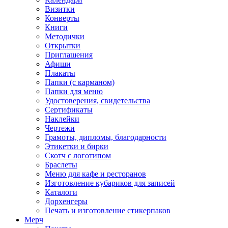
Визитки
Конверты
Книги
Методички
Открытки
Приглашения
Афиши
Плакаты
Папки (с карманом)
Папки для меню
Удостоверения, свидетельства
Сертификаты
Наклейки
Чертежи
Грамоты, дипломы, благодарности
Этикетки и бирки
Скотч с логотипом
Браслеты
Меню для кафе и ресторанов
Изготовление кубариков для записей
Каталоги
Дорхенгеры
Печать и изготовление стикерпаков
Мерч