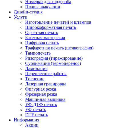
Номерки для гардероба
Планы эвакуации
Дизайн-студия
Услуги
Изготовление печатей и штампов
Широкоформатная печать
Офсетная печать
Багетная мастерская
Цифровая печать
Трафаретная печать (шелкография)
Тампопечать
Ризография (тиражирование)
Сублимация (термоперенос)
Ламинация
Переплетные работы
Тиснение
Лазерная гравировка
Фигурная резка
Фрезерная резка
Машинная вышивка
УФ-ДТФ печать
УФ-печать
DTF печать
Информация
Акции