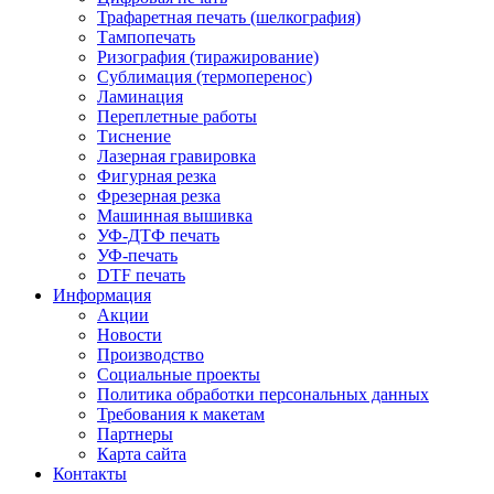
Трафаретная печать (шелкография)
Тампопечать
Ризография (тиражирование)
Сублимация (термоперенос)
Ламинация
Переплетные работы
Тиснение
Лазерная гравировка
Фигурная резка
Фрезерная резка
Машинная вышивка
УФ-ДТФ печать
УФ-печать
DTF печать
Информация
Акции
Новости
Производство
Социальные проекты
Политика обработки персональных данных
Требования к макетам
Партнеры
Карта сайта
Контакты