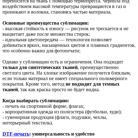
переносится на ткань с помощью термопресса. Чернила под
воздействием высокой температуры превращаются в газ и
проникают в волокна, становясь частью материала.
Основные преимущества сублимации:
- высокая стойкость к износу — рисунок не трескается и не
выцветает даже после множества стирок;
- идеальная цветопередача — технология позволяет
добиваться ярких, насыщенных цветов и плавных градиентов,
что особенно важно для фотопечати;
Однако у сублимации есть и ограничения. Она подходит
только для синтетических тканей
, преимущественно
светлого цвета. На хлопке изображение получится блеклым,
если только материал не имеет специального полимерного
покрытия. Кроме того, метод
не подходит для темных
тканей
, так как краска просто не будет видна.
Когда выбирать сублимацию:
- печать на спортивной форме, флагах;
- корпоративная одежда из полиэстера (футболки, худи);
- сувенирная продукция (флаги, подушки, чехлы,
интерьерный текстиль).
DTF-печать
: универсальность и удобство