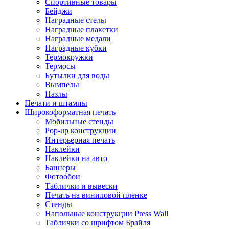
Спортивные товары
Бейджи
Наградные стелы
Наградные плакетки
Наградные медали
Наградные кубки
Термокружки
Термосы
Бутылки для воды
Вымпелы
Пазлы
Печати и штампы
Широкоформатная печать
Мобильные стенды
Pop-up конструкции
Интерьерная печать
Наклейки
Наклейки на авто
Баннеры
Фотообои
Таблички и вывески
Печать на виниловой пленке
Стенды
Напольные конструкции Press Wall
Таблички со шрифтом Брайля