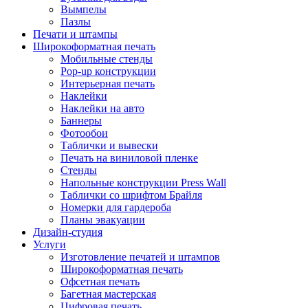
Вымпелы
Пазлы
Печати и штампы
Широкоформатная печать
Мобильные стенды
Pop-up конструкции
Интерьерная печать
Наклейки
Наклейки на авто
Баннеры
Фотообои
Таблички и вывески
Печать на виниловой пленке
Стенды
Напольные конструкции Press Wall
Таблички со шрифтом Брайля
Номерки для гардероба
Планы эвакуации
Дизайн-студия
Услуги
Изготовление печатей и штампов
Широкоформатная печать
Офсетная печать
Багетная мастерская
Цифровая печать