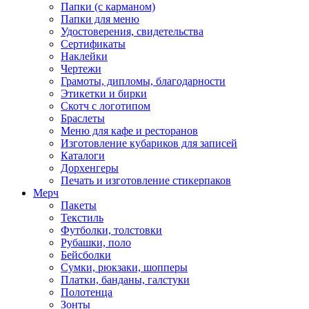
Папки (с карманом)
Папки для меню
Удостоверения, свидетельства
Сертификаты
Наклейки
Чертежи
Грамоты, дипломы, благодарности
Этикетки и бирки
Скотч с логотипом
Браслеты
Меню для кафе и ресторанов
Изготовление кубариков для записей
Каталоги
Дорхенгеры
Печать и изготовление стикерпаков
Мерч
Пакеты
Текстиль
Футболки, толстовки
Рубашки, поло
Бейсболки
Cумки, рюкзаки, шопперы
Платки, банданы, галстуки
Полотенца
Зонты