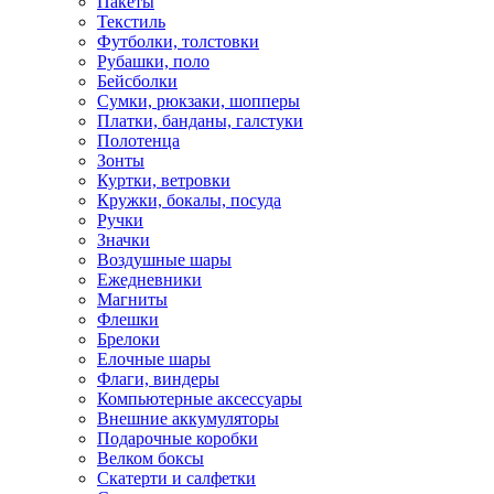
Пакеты
Текстиль
Футболки, толстовки
Рубашки, поло
Бейсболки
Cумки, рюкзаки, шопперы
Платки, банданы, галстуки
Полотенца
Зонты
Куртки, ветровки
Кружки, бокалы, посуда
Ручки
Значки
Воздушные шары
Ежедневники
Магниты
Флешки
Брелоки
Елочные шары
Флаги, виндеры
Компьютерные аксессуары
Внешние аккумуляторы
Подарочные коробки
Велком боксы
Скатерти и салфетки