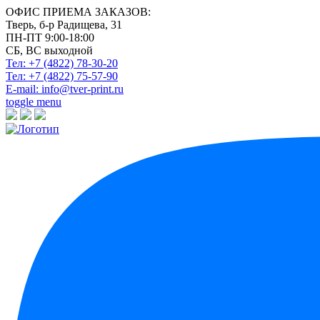
ОФИС ПРИЕМА ЗАКАЗОВ:
Тверь, б-р Радищева, 31
ПН-ПТ 9:00-18:00
СБ, ВС выходной
Тел: +7 (4822)
78-30-20
Тел: +7 (4822)
75-57-90
E-mail:
info@tver-print.ru
toggle menu